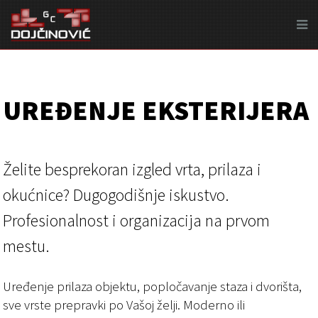
UREĐENJE EKSTERIJERA
Želite besprekoran izgled vrta, prilaza i
okućnice? Dugogodišnje iskustvo.
Profesionalnost i organizacija na prvom
mestu.
Uređenje prilaza objektu, popločavanje staza i dvorišta,
sve vrste prepravki po Vašoj želji. Moderno ili